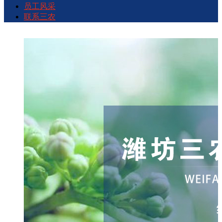
绍
示
态
示
采
农
员工风采
联系三农