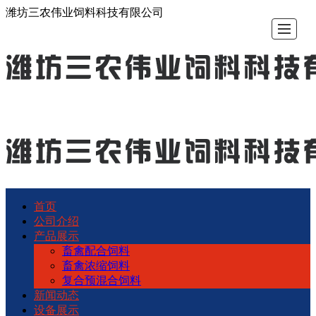
潍坊三农伟业饲料科技有限公司
首页
首
公
产
新
设
员
联
公司介绍
产品展示
页
司
品
闻
备
工
系
畜禽配合饲料
畜禽浓缩饲料
复合预混合饲料
介
展
动
展
风
三
新闻动态
设备展示