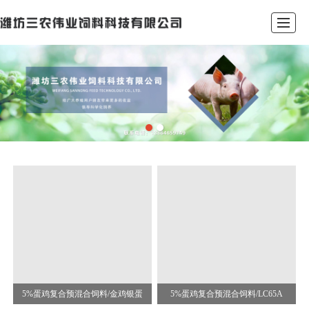
首页
公司介绍
产品展示
新闻动态
设备展示
员工风采
联系三农
5%蛋鸡复合预混合饲料/金鸡银蛋
5%蛋鸡复合预混合饲料/LC65A