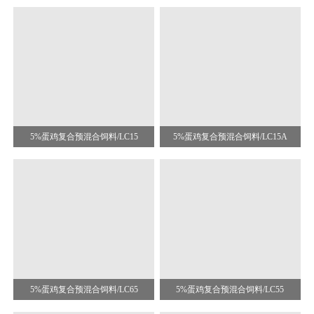
5%蛋鸡复合预混合饲料/LC15
5%蛋鸡复合预混合饲料/LC15A
5%蛋鸡复合预混合饲料/LC65
5%蛋鸡复合预混合饲料/LC55